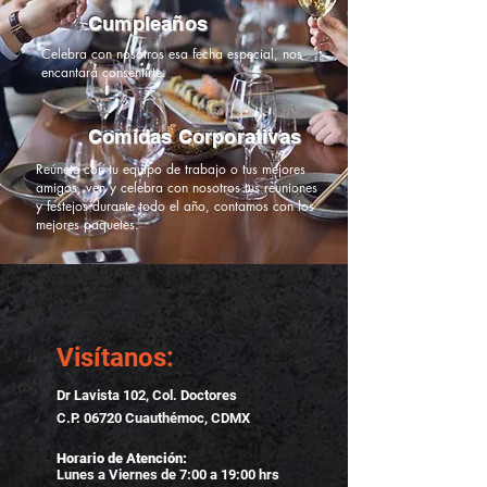
Cumpleaños
Celebra con nosotros esa fecha especial, nos
encantará consentirte.
Comidas Corporativas
Reúnete con tu equipo de trabajo o tus mejores
amigos, ven y celebra con nosotros tus reuniones
y festejos durante todo el año, contamos con los
mejores paquetes.
Visítanos:
Dr Lavista 102, Col. Doctores
C.P. 06720 Cuauthémoc, CDMX
Horario de Atención:
Lunes a Viernes de 7:00 a 19:00 hrs